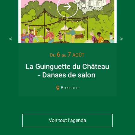
22 juin 2026
16 juin 2
6
7
AOÛT
Du
au
Visite guidée en
Fête de la
La Guinguette du Château
Ma
canoë en Bocage
en Boc
- Danses de salon
Bressuirais
Bressui
Bressuire
Voir tout l'agenda