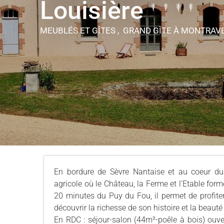
Louisière
MEUBLÉS ET GÎTES , GRAND GÎTE
À MONTRAV
En bordure de Sèvre Nantaise et au coeur du
agricole où le Château, la Ferme et l'Etable for
20 minutes du Puy du Fou, il permet de profiter 
découvrir la richesse de son histoire et la beaut
En RDC : séjour-salon (44m²-poêle à bois) ouve