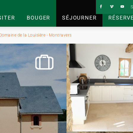
S
SITER
BOUGER
SÉJOURNER
RÉSERV
 Domaine de la Louisière - Montravers