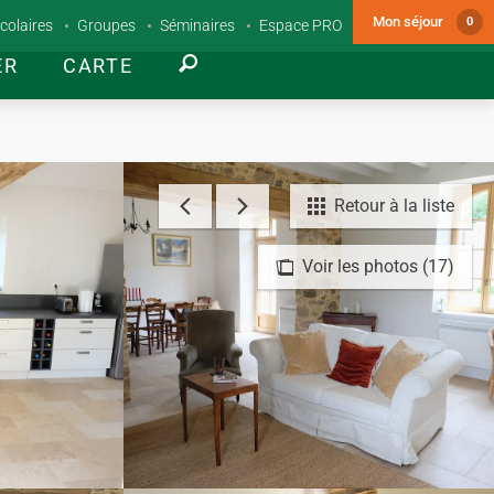
Mon séjour
0
colaires
Groupes
Séminaires
Espace PRO
ER
CARTE
Retour à la liste
Voir les photos (17)