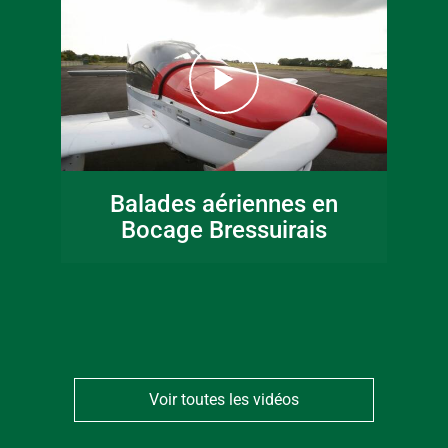
16 juin 2026
Fête de la musique
Balades aériennes en
en Bocage
Bocage Bressuirais
Bressuirais
Voir toutes les vidéos