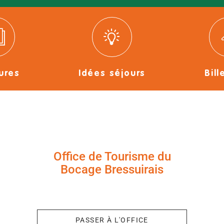
ures
Idées séjours
Bill
Office de Tourisme du
Bocage Bressuirais
+33 (0)5 49 65 10 27
PASSER À L'OFFICE