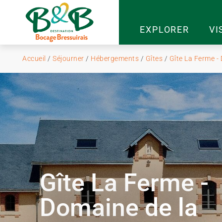
EXPLORER
VI
Accueil
/
Séjourner
/
Hébergements
/
Gîtes
/
Gîte La Ferme -
Gîte La Ferme -
Domaine de la