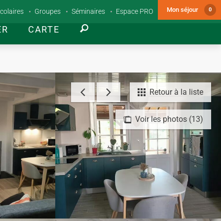
Mon séjour
0
colaires
Groupes
Séminaires
Espace PRO
ER
CARTE
Retour à la liste
Voir les photos (13)