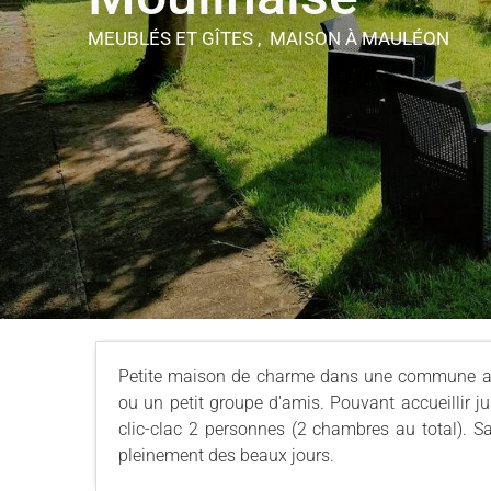
MEUBLÉS ET GÎTES , MAISON
À MAULÉON
Petite maison de charme dans une commune au 
ou un petit groupe d'amis. Pouvant accueillir ju
clic-clac 2 personnes (2 chambres au total). S
pleinement des beaux jours.