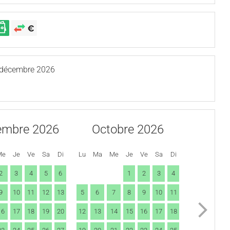
 décembre 2026
embre 2026
Octobre 2026
Me
Je
Ve
Sa
Di
Lu
Ma
Me
Je
Ve
Sa
Di
2
3
4
5
6
1
2
3
4
9
10
11
12
13
5
6
7
8
9
10
11
16
17
18
19
20
12
13
14
15
16
17
18