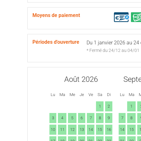
Moyens de paiement
Périodes d'ouverture
Du
1 janvier 2026
au
24
* Fermé du 24/12 au 04/01
Août 2026
Sept
Lu
Ma
Me
Je
Ve
Sa
Di
Lu
Ma
1
2
1
3
4
5
6
7
8
9
7
8
10
11
12
13
14
15
16
14
15