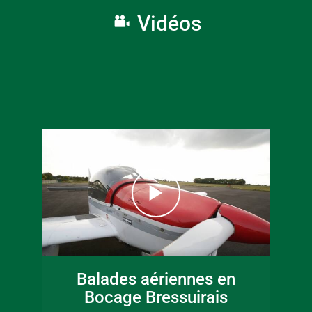
Vidéos
16 juin 2026
Fête de la musique
Balades aériennes en
en Bocage
Bocage Bressuirais