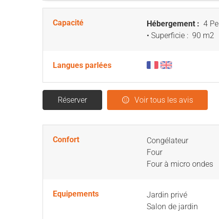
Capacité
Hébergement :
4 Pe
• Superficie :
90 m
2
Langues parlées
Réserver
Voir tous les avis
Confort
Congélateur
Four
Four à micro ondes
Equipements
Jardin privé
Salon de jardin