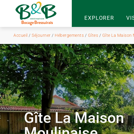
EXPLORER
VI
Accueil
/
Séjourner
/
Hébergements
/
Gîtes
/
Gîte La Maison 
Gîte La Maison
Moulinaise