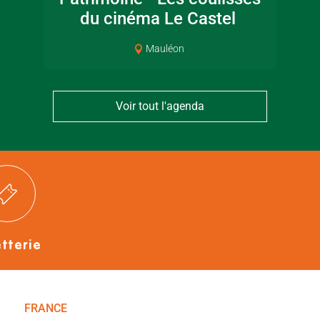
Bressuirais
Bressui
du cinéma Le Castel
Mauléon
Voir tout l'agenda
etterie
FRANCE
NOUVELLE-AQUITAINE