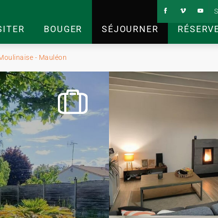
S
SITER
BOUGER
SÉJOURNER
RÉSERV
Moulinaise - Mauléon