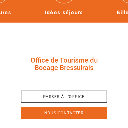
ures
Idées séjours
Bill
Office de Tourisme du
Bocage Bressuirais
+33 (0)5 49 65 10 27
PASSER À L'OFFICE
NOUS CONTACTER