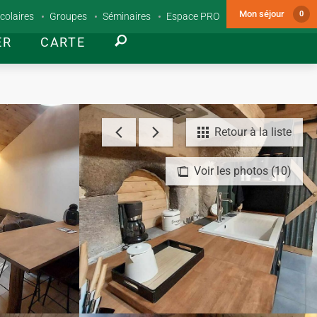
Mon séjour
0
colaires
Groupes
Séminaires
Espace PRO
ER
CARTE
Retour à la liste
Voir les photos (10)