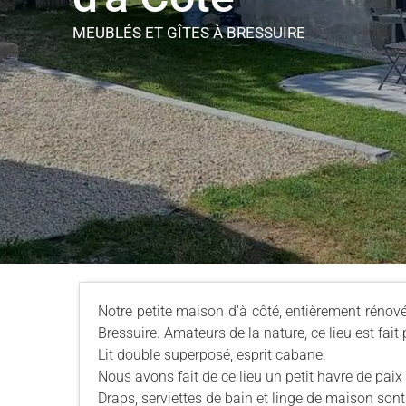
MEUBLÉS ET GÎTES
À BRESSUIRE
Notre petite maison d'à côté, entièrement rénov
Bressuire. Amateurs de la nature, ce lieu est fait
Lit double superposé, esprit cabane.
Nous avons fait de ce lieu un petit havre de paix 
Draps, serviettes de bain et linge de maison sont