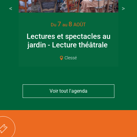
22 juin 2026
16 juin 2
7
8
AOÛT
Du
au
Visite guidée en
Fête de la
Lectures et spectacles au
canoë en Bocage
en Boc
jardin - Lecture théâtrale
Co
Bressuirais
Bressui
Clessé
Voir tout l'agenda