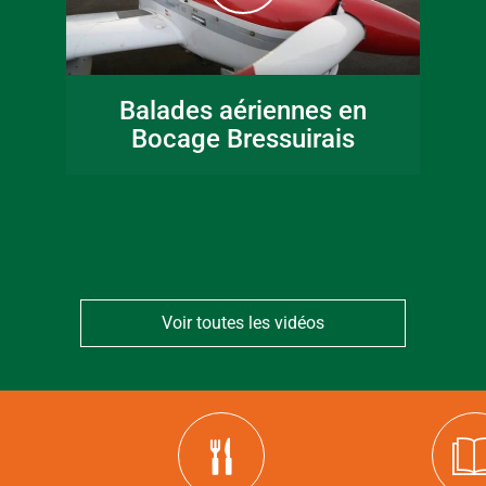
16 juin 2026
Fête de la musique
Balades aériennes en
en Bocage
Bocage Bressuirais
Bressuirais
Voir toutes les vidéos