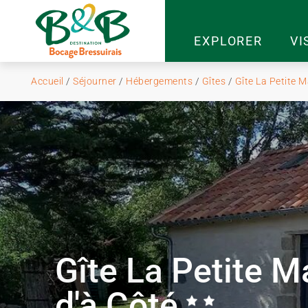
EXPLORER
VI
Accueil
/
Séjourner
/
Hébergements
/
Gîtes
/
Gîte La Petite M
Gîte La Petite M
d'à Côté