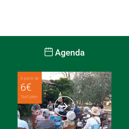
Agenda
À partir de
6
€
Tarif plein