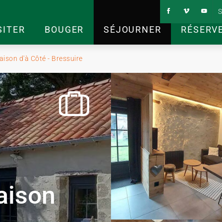
S
SITER
BOUGER
SÉJOURNER
RÉSERV
aison d'à Côté - Bressuire
aison