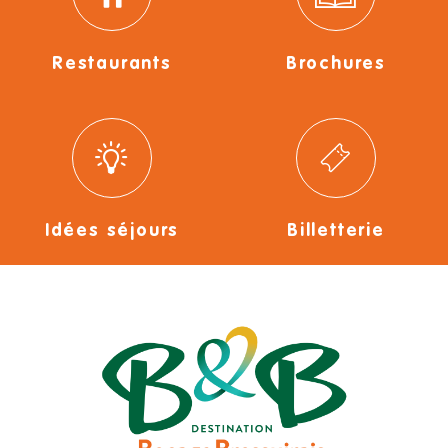
Restaurants
Brochures
Idées séjours
Billetterie