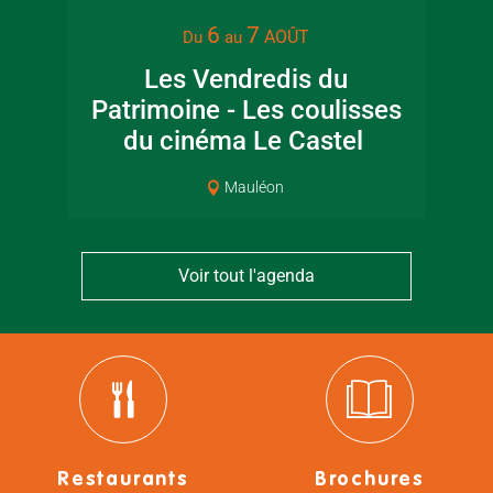
6
7
AOÛT
Du
au
Les Vendredis du
Ma
Patrimoine - Les coulisses
du cinéma Le Castel
Mauléon
Voir tout l'agenda
Restaurants
Brochures