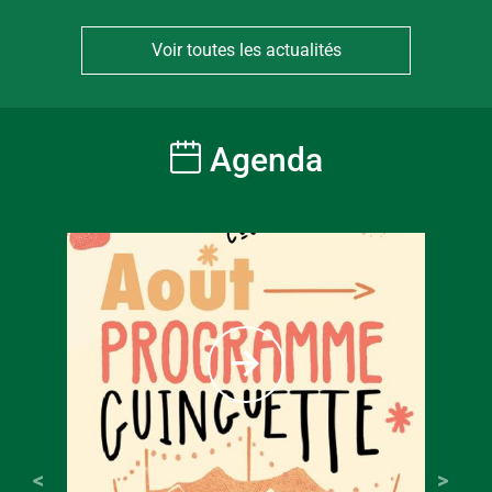
Voir toutes les actualités
Agenda
À partir
6
€
Tarif ple