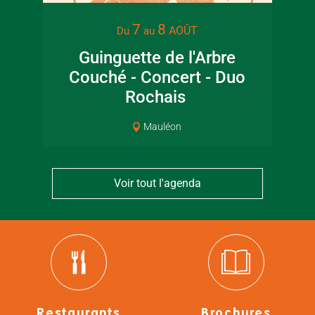
7
8
AOÛT
Du
au
Guinguette de l'Arbre
Lec
Couché - Concert - Duo
jar
Rochais
Mauléon
Voir tout l'agenda
Restaurants
Brochures