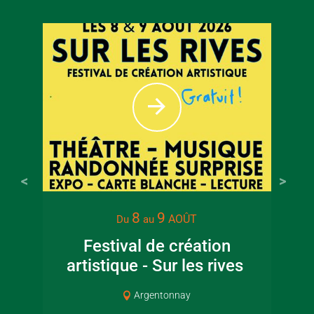
8
9
AOÛT
Du
au
Festival de création
artistique - Sur les rives
Cou
Argentonnay