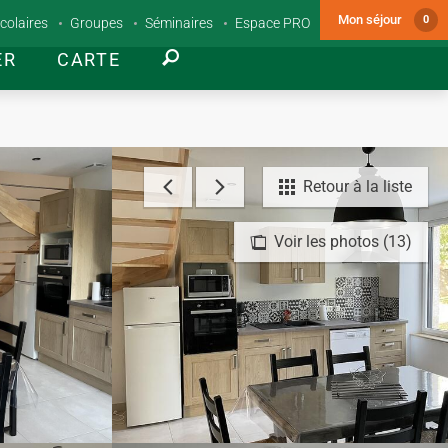
Mon séjour
0
colaires
Groupes
Séminaires
Espace PRO
ER
CARTE
Retour à la liste
Voir les photos (13)