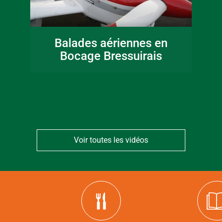
16 juin 2026
Fête de la musique
Balades aériennes en
en Bocage
Bocage Bressuirais
Bressuirais
Voir toutes les vidéos