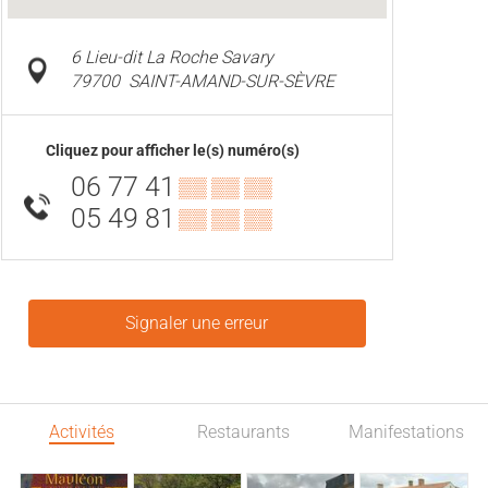
6 Lieu-dit La Roche Savary
79700
SAINT-AMAND-SUR-SÈVRE
Cliquez pour afficher le(s) numéro(s)
06 77 41
▒▒ ▒▒ ▒▒
05 49 81
▒▒ ▒▒ ▒▒
Signaler une erreur
Activités
Restaurants
Manifestations