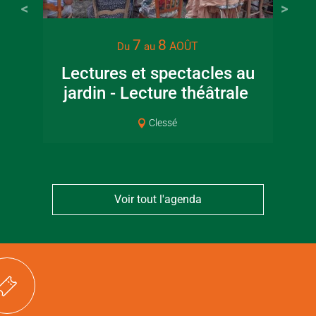
22 juin 2026
16 juin 2
7
8
AOÛT
Du
au
Visite guidée en
Fête de la
Lectures et spectacles au
canoë en Bocage
en Boc
jardin - Lecture théâtrale
Co
Bressuirais
Bressui
Clessé
Voir tout l'agenda