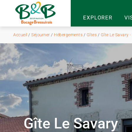
EXPLORER
VI
Accueil
/
Séjourner
/
Hébergements
/
Gîtes
/
Gîte Le Savary 
Gîte Le Savary