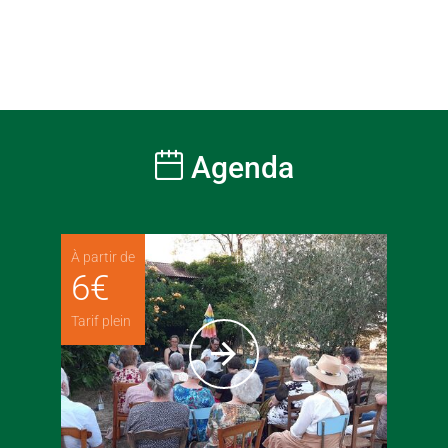
Agenda
À partir de
6
€
Tarif plein