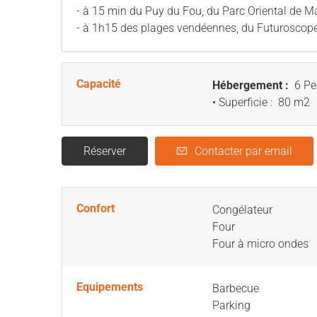
- à 15 min du Puy du Fou, du Parc Oriental de Ma
- à 1h15 des plages vendéennes, du Futuroscope,
Capacité
Hébergement :
6 Pe
• Superficie :
80 m
2
Réserver
Contacter par email
Confort
Congélateur
Four
Four à micro ondes
Equipements
Barbecue
Parking