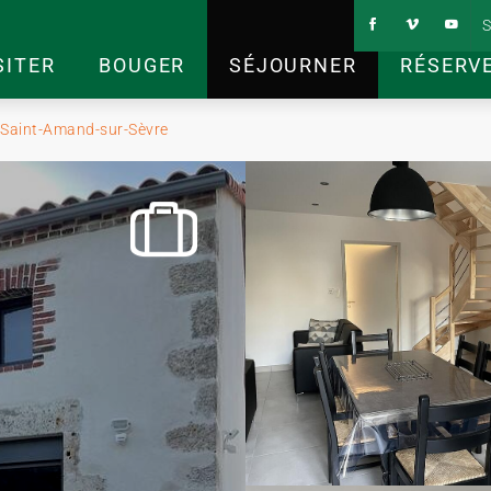
S
SITER
BOUGER
SÉJOURNER
RÉSERV
- Saint-Amand-sur-Sèvre