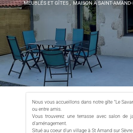
MEUBLÉS ET GÎTES , MAISON
À SAINT-AMAND-
Nous vous accueillons dans notre gîte "Le Sava
ou entre amis.
Vous trouverez une terrasse avec salon de j
d'aménagement.
Situé au coeur d'un village à St Amand sur Sèvre