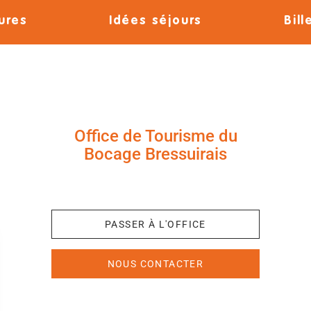
ures
Idées séjours
Bill
Office de Tourisme du
Bocage Bressuirais
+33 (0)5 49 65 10 27
PASSER À L'OFFICE
NOUS CONTACTER