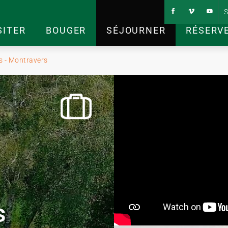
S
SITER
BOUGER
SÉJOURNER
RÉSERV
s - Montravers
s