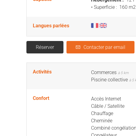
• Superficie :
160 m
2
Langues parlées
Réserver
Contacter par email
Activités
Commerces
à 5 km
Piscine collective
à 5
Confort
Accès Internet
Câble / Satellite
Chauffage
Cheminée
Combiné congélatio
Congélateur