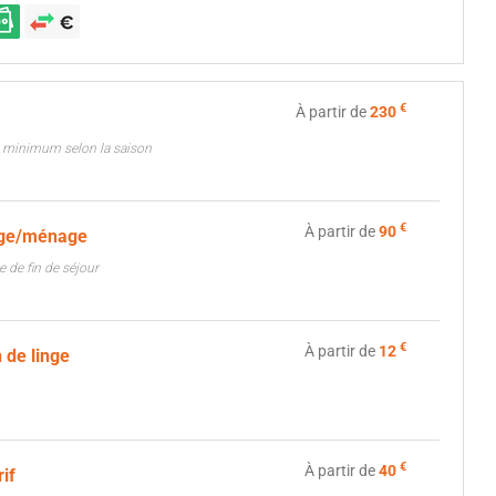
€
À partir de
230
s minimum selon la saison
€
À partir de
90
age/ménage
 de fin de séjour
€
À partir de
12
 de linge
€
À partir de
40
rif