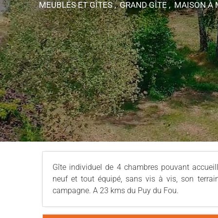
MEUBLÉS ET GÎTES , GRAND GÎTE , MAISON
À 
Gîte individuel de 4 chambres pouvant accueill
neuf et tout équipé, sans vis à vis, son terra
campagne. A 23 kms du Puy du Fou.