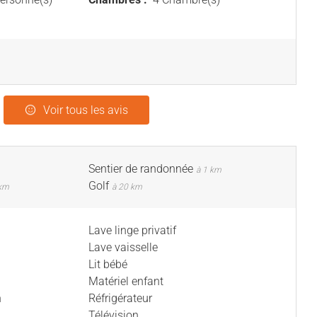
Voir tous les avis
Sentier de randonnée
à 1 km
Golf
 km
à 20 km
Lave linge privatif
Lave vaisselle
Lit bébé
Matériel enfant
n
Réfrigérateur
Télévision