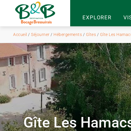
EXPLORER
VI
Accueil
/
Séjourner
/
Hébergements
/
Gîtes
/
Gîte Les Hamac
Gîte Les Hamac