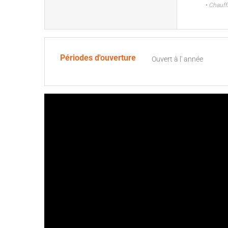
• Chauff
Périodes d'ouverture
Ouvert à l' année