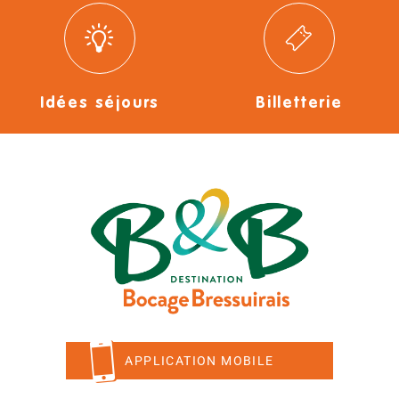
Idées séjours
Billetterie
APPLICATION MOBILE