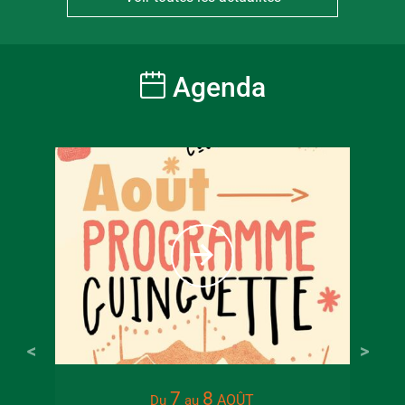
Agenda
À partir
6
€
Tarif ple
7
8
AOÛT
Du
au