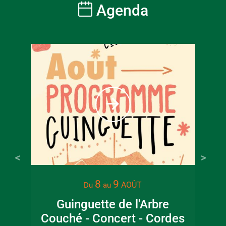
Agenda
8
9
AOÛT
Du
au
Guinguette de l'Arbre
Couché - Concert - Cordes
ar