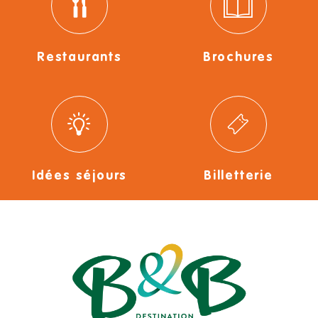
Restaurants
Brochures
Idées séjours
Billetterie