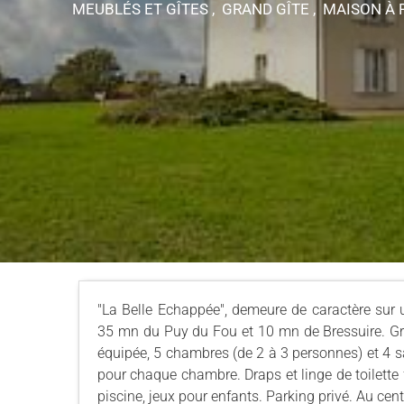
MEUBLÉS ET GÎTES , GRAND GÎTE , MAISON
À 
"La Belle Echappée", demeure de caractère sur 
35 mn du Puy du Fou et 10 mn de Bressuire. Gr
équipée, 5 chambres (de 2 à 3 personnes) et 4 sa
pour chaque chambre. Draps et linge de toilette f
piscine, jeux pour enfants. Parking privé. Au cent