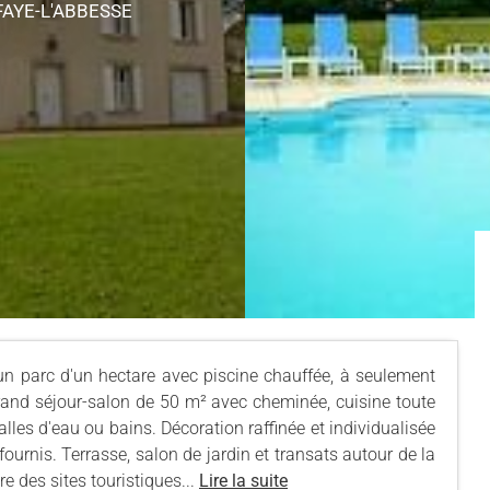
FAYE-L'ABBESSE
un parc d'un hectare avec piscine chauffée, à seulement
and séjour-salon de 50 m² avec cheminée, cuisine toute
lles d'eau ou bains. Décoration raffinée et individualisée
ournis. Terrasse, salon de jardin et transats autour de la
re des sites touristiques...
Lire la suite