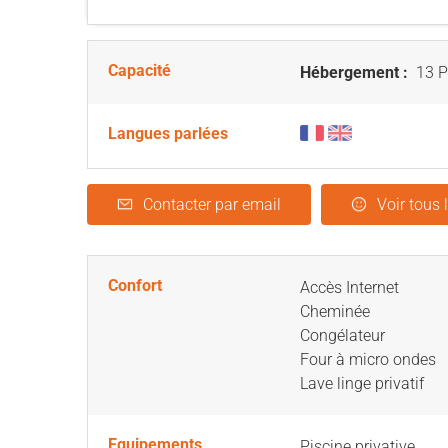
Capacité
Hébergement :
13 P
Langues parlées
Contacter par email
Voir tous 
Confort
Accès Internet
Cheminée
Congélateur
Four à micro ondes
Lave linge privatif
Equipements
Piscine privative