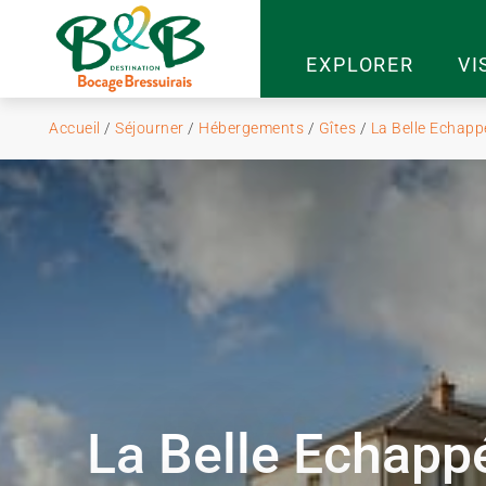
EXPLORER
VI
Accueil
/
Séjourner
/
Hébergements
/
Gîtes
/
La Belle Echapp
La Belle Echapp