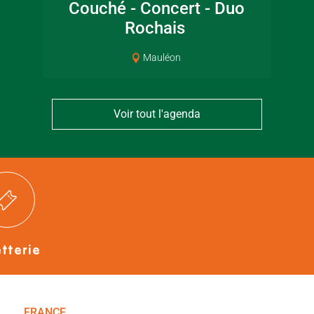
Couché - Concert - Duo
jar
Bressuirais
Bressui
Rochais
Mauléon
Voir tout l'agenda
etterie
FRANCE
NOUVELLE-AQUITAINE