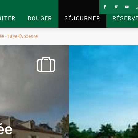
S
SITER
BOUGER
SÉJOURNER
RÉSERV
ée - Faye-l'Abbesse
ée