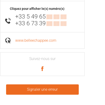
Cliquez pour afficher le(s) numéro(s)
+33 5 49 65
▒▒ ▒▒ ▒▒
+33 6 73 39
▒▒ ▒▒ ▒▒
www.belleechappee.com
Suivez-nous sur
Signaler une erreur