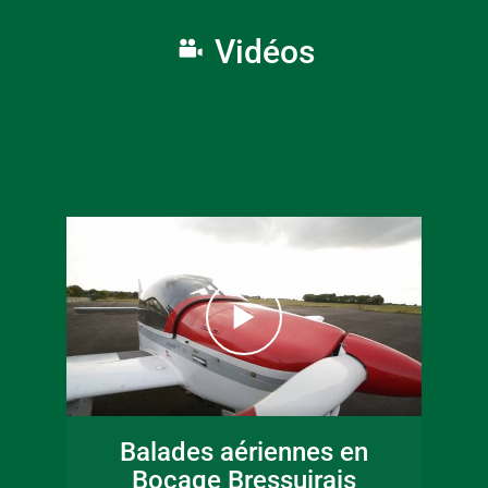
Vidéos
16 juin 2026
Fête de la musique
Balades aériennes en
en Bocage
Bocage Bressuirais