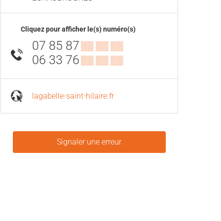
Cliquez pour afficher le(s) numéro(s)
07 85 87
▒▒ ▒▒ ▒▒
06 33 76
▒▒ ▒▒ ▒▒
lagabelle-saint-hilaire.fr
Signaler une erreur