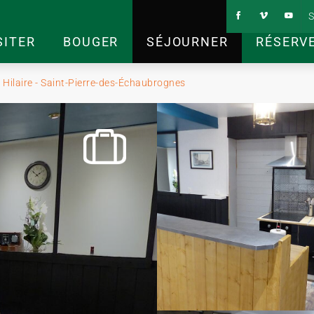
S
SITER
BOUGER
SÉJOURNER
RÉSERV
 Hilaire - Saint-Pierre-des-Échaubrognes