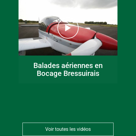
16 juin 2026
Fête de la musique
Balades aériennes en
en Bocage
Bocage Bressuirais
Bressuirais
Voir toutes les vidéos