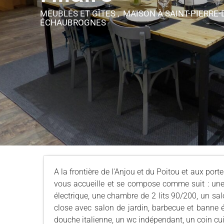
MEUBLÉS ET GÎTES , MAISON
À SAINT-PIERRE-
ÉCHAUBROGNES
A la frontière de l'Anjou et du Poitou et aux po
vous accueille et se compose comme suit : un
électrique, une chambre de 2 lits 90/200, un sal
close avec salon de jardin, barbecue et banne 
douche italienne, un wc indépendant, un coin cuis