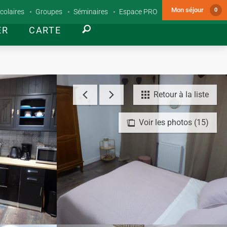
Mon séjour
0
colaires
Groupes
Séminaires
Espace PRO
ER
CARTE
Retour à la liste
Voir les photos (15)