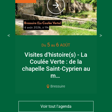
22 juin 2026
16 juin 2
5
6
AOÛT
Du
au
Visite guidée en
Fête de la
Visites d'histoire(s) - La
canoë en Bocage
en Boc
Coulée Verte : de la
Bressuirais
Bressui
chapelle Saint-Cyprien au
m…
Bressuire
Voir tout l'agenda