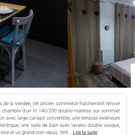
DES-
rtes de la Vendée, cet ancien commerce fraîchement rénové
e chambre d'un lit 140/200 double-matelas sur sommier
on avec large canapé convertible, une terrasse extérieure
électrique, une salle de bain avec lavabo double vasque,
ine et un grand coin repas. Wifi...
Lire la suite