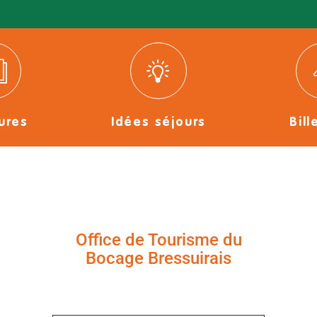
ures
Idées séjours
Bill
Office de Tourisme du
Bocage Bressuirais
+33 (0)5 49 65 10 27