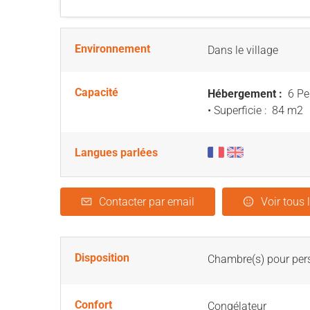
Environnement
Dans le village
Capacité
Hébergement :
6 Pe
• Superficie :
84 m
2
Langues parlées
Contacter par email
Voir tous 
Disposition
Chambre(s) pour pers
Confort
Congélateur