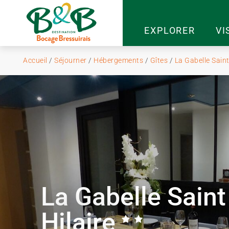
EXPLORER
VI
Accueil
/
Séjourner
/
Hébergements
/
Gîtes
/
La Gabelle Saint
La Gabelle Saint
Hilaire