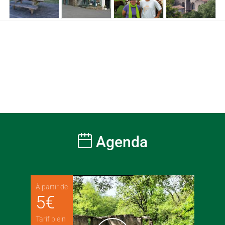
Agenda
À partir de
5
€
Tarif plein