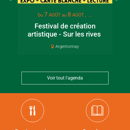
7
8
AOÛT
AOÛT
, ...
Du
au
Festival de création
artistique - Sur les rives
Cou
Argentonnay
Voir tout l'agenda