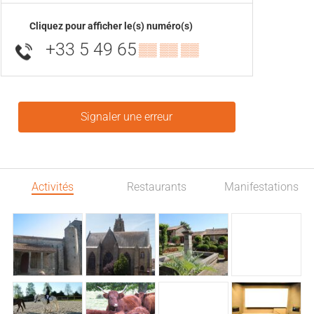
Cliquez pour afficher le(s) numéro(s)
+33 5 49 65
▒▒ ▒▒ ▒▒
Signaler une erreur
Activités
Restaurants
Manifestations