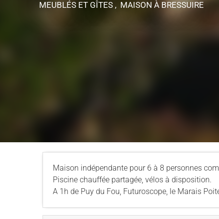
MEUBLÉS ET GÎTES , MAISON
À BRESSUIRE
Maison indépendante pour 6 à 8 personnes compr
Piscine chauffée partagée, vélos à disposition.
A 1h de Puy du Fou, Futuroscope, le Marais Poite