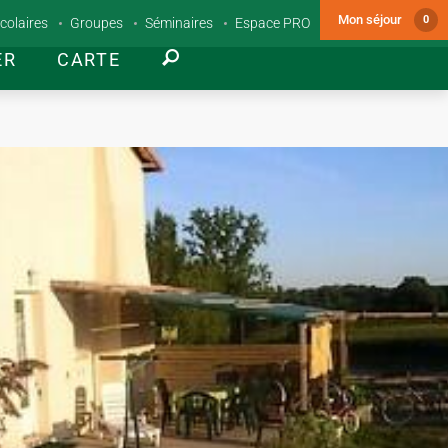
Mon séjour
0
colaires
Groupes
Séminaires
Espace PRO
ER
CARTE