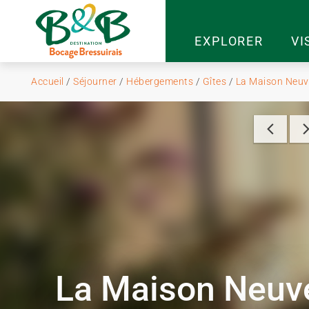
EXPLORER
VI
Accueil
/
Séjourner
/
Hébergements
/
Gîtes
/
La Maison Neuve
La Maison Neuv