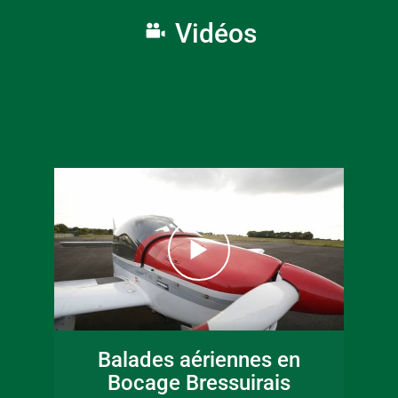
Vidéos
16 juin 2026
Fête de la musique
Balades aériennes en
en Bocage
Bocage Bressuirais