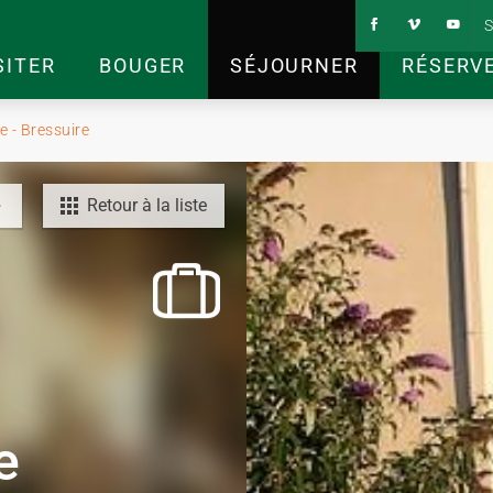
S
SITER
BOUGER
SÉJOURNER
RÉSERV
 - Bressuire
Retour à la liste
e