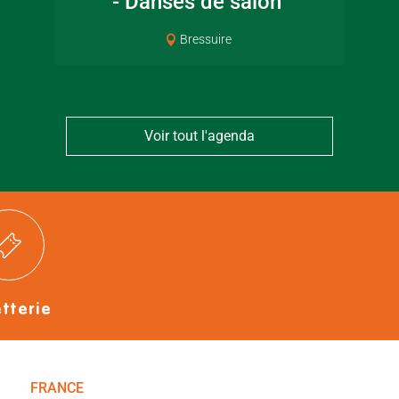
- Danses de salon
Bressuirais
Bressui
Bressuire
Voir tout l'agenda
etterie
FRANCE
NOUVELLE-AQUITAINE