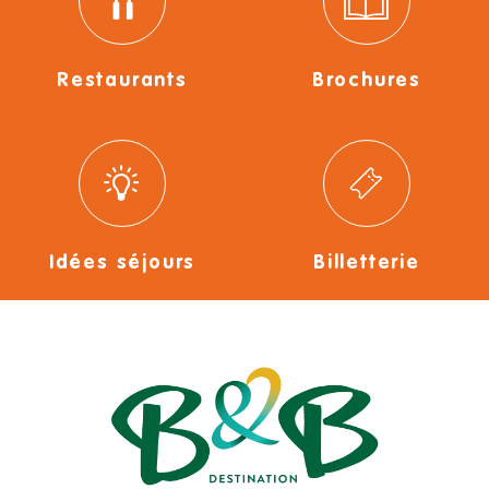
Restaurants
Brochures
Idées séjours
Billetterie