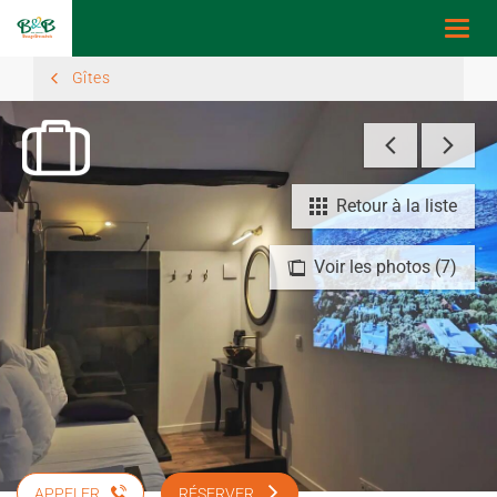
Togg
navi
Gîtes
Retour à la liste
Voir les photos (7)
APPELER
RÉSERVER