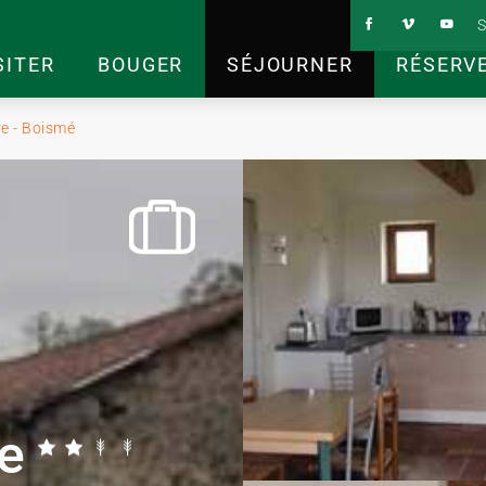
S
SITER
BOUGER
SÉJOURNER
RÉSERV
e - Boismé
e