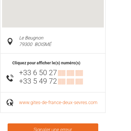
Le Beugnon
79300
BOISMÉ
Cliquez pour afficher le(s) numéro(s)
+33 6 50 27
▒▒ ▒▒ ▒▒
+33 5 49 72
▒▒ ▒▒ ▒▒
www.gites-de-france-deux-sevres.com
Signaler une erreur