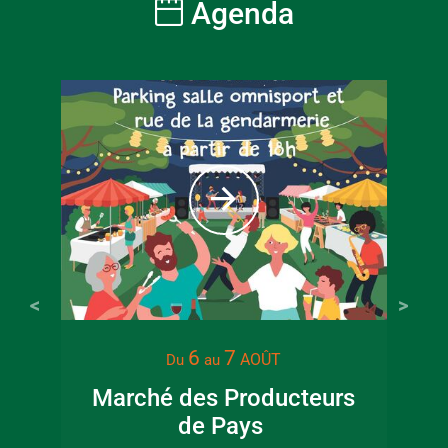
Agenda
22 juin 2026
16 juin 2
6
7
AOÛT
Du
au
Visite guidée en
Fête de la
Marché des Producteurs
canoë en Bocage
en Boc
de Pays
Pat
Bressuirais
Bressui