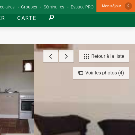
Mon séjour
0
colaires
Groupes
Séminaires
Espace PRO
ER
CARTE
Retour à la liste
Voir les photos (4)