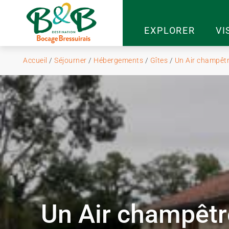
EXPLORER
VI
Accueil
/
Séjourner
/
Hébergements
/
Gîtes
/
Un Air champêtr
Un Air champêtr