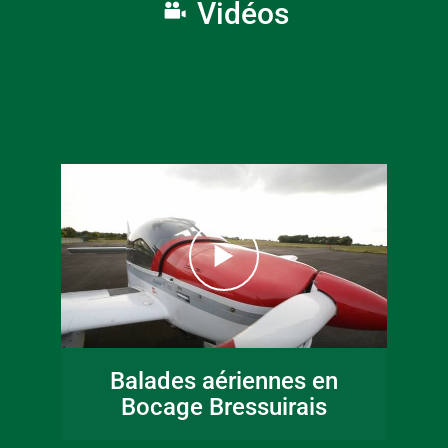
Vidéos
16 juin 2026
Fête de la musique
Balades aériennes en
en Bocage
Bocage Bressuirais
Bressuirais