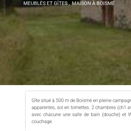
MEUBLÉS ET GÎTES , MAISON
À BOISMÉ
Gîte situé à 500 m de Boismé en pleine campagn
apparentes, sol en tomettes. 2 chambres (ch1 avec 
avec chacune une salle de bain (douche) et W
couchage.