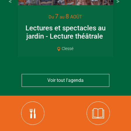
7
8
AOÛT
Du
au
Lectures et spectacles au
jardin - Lecture théâtrale
Co
Clessé
Voir tout l'agenda