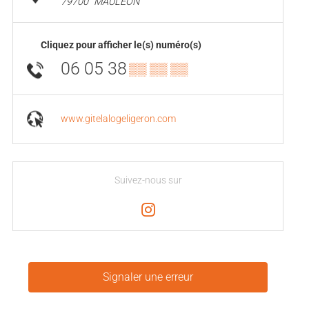
79700
MAULÉON
Cliquez pour afficher le(s) numéro(s)
06 05 38
▒▒ ▒▒ ▒▒
www.gitelalogeligeron.com
Suivez-nous sur
Signaler une erreur