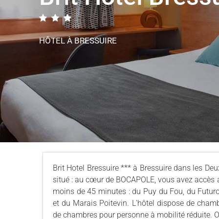
HÔTEL
À BRESSUIRE
Brit Hotel Bressuire *** à Bressuire dans les Deu
situé : au cœur de BOCAPOLE, vous avez accès au
moins de 45 minutes : du Puy du Fou, du Futuros
et du Marais Poitevin. L'hôtel dispose de cham
de chambres pour personne à mobilité réduite. Ouv