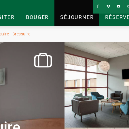
S
SITER
BOUGER
SÉJOURNER
RÉSERV
suire - Bressuire
uire