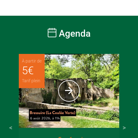
Agenda
À partir de
5
€
Tarif plein