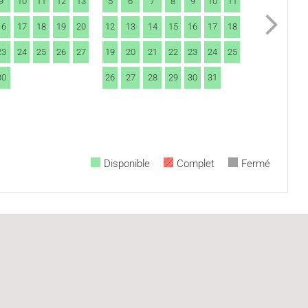
9
10
11
12
13
5
6
7
8
9
10
11
16
17
18
19
20
12
13
14
15
16
17
18
23
24
25
26
27
19
20
21
22
23
24
25
30
26
27
28
29
30
31
Disponible
Complet
Fermé