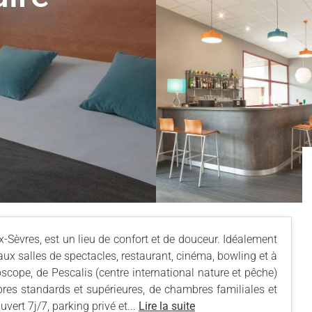
x-Sèvres, est un lieu de confort et de douceur. Idéalement
x salles de spectacles, restaurant, cinéma, bowling et à
cope, de Pescalis (centre international nature et pêche)
bres standards et supérieures, de chambres familiales et
ert 7j/7, parking privé et...
Lire la suite