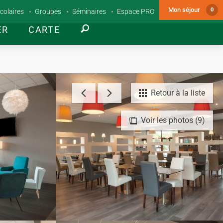
Mon séjour
0
colaires
Groupes
Séminaires
Espace PRO
ER
CARTE
Retour à la liste
Voir les photos (9)