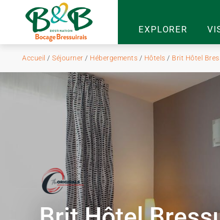
EXPLORER
VI
Accueil
/
Séjourner
/
Hébergements
/
Hôtels
/
Brit Hôtel Bres
Brit Hôtel Bress