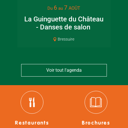
6
7
AOÛT
Du
au
La Guinguette du Château
- Danses de salon
Pat
Bressuire
Voir tout l'agenda
Restaurants
Brochures