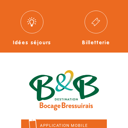
Idées séjours
Billetterie
APPLICATION MOBILE