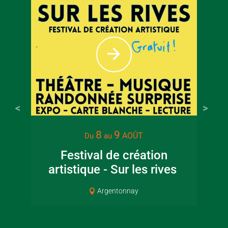
8
9
AOÛT
Du
au
Festival de création
artistique - Sur les rives
Cou
Argentonnay