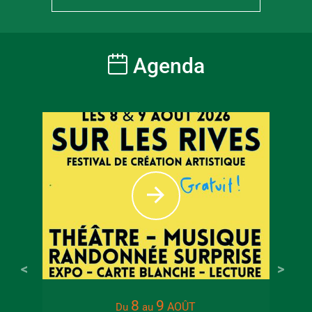
Agenda
8
9
AOÛT
Du
au