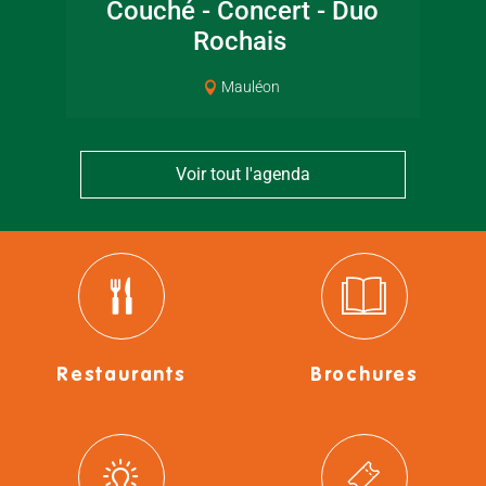
Couché - Concert - Duo
jar
Rochais
Mauléon
Voir tout l'agenda
Restaurants
Brochures