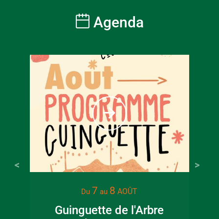
Agenda
À partir
6
€
Tarif ple
7
8
AOÛT
Du
au
Guinguette de l'Arbre
Lec