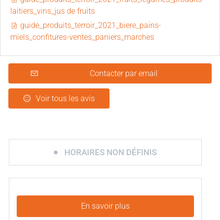
laitiers_vins_jus de fruits
guide_produits_terroir_2021_biere_pains-
miels_confitures-ventes_paniers_marches
Contacter par email
Voir tous les avis
HORAIRES NON DÉFINIS
En savoir plus