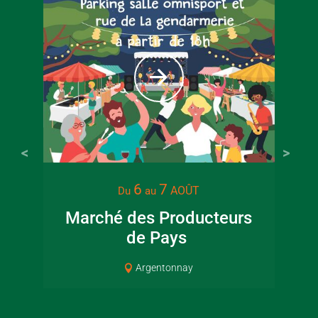
22 juin 2026
16 juin 2
6
7
AOÛT
Du
au
Visite guidée en
Fête de la
Marché des Producteurs
canoë en Bocage
en Boc
de Pays
Pat
Bressuirais
Bressui
Argentonnay