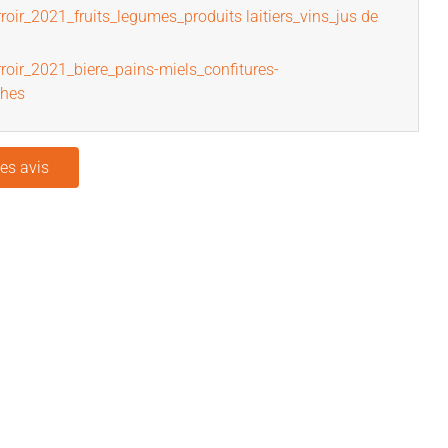
roir_2021_fruits_legumes_produits laitiers_vins_jus de
roir_2021_biere_pains-miels_confitures-
ches
les avis