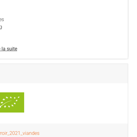
es
 g
 la suite
rroir_2021_viandes