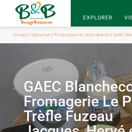
EXPLORER
VI
Accueil
/
Séjourner
/
Producteurs et vente directe
/
GAEC Blan
GAEC Blancheco
Fromagerie Le P
Trèfle Fuzeau
Jacques, Hervé 