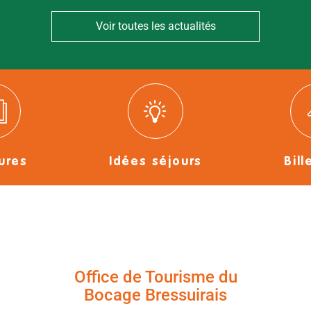
Voir toutes les actualités
ures
Idées séjours
Bill
Office de Tourisme du
Bocage Bressuirais