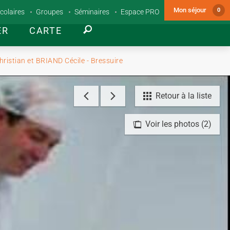
Mon séjour
0
colaires
Groupes
Séminaires
Espace PRO
ER
CARTE
ristian et BRIAND Cécile - Bressuire
Retour à la liste
Voir les photos (2)