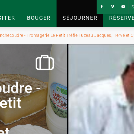
S
SITER
BOUGER
SÉJOURNER
RÉSERV
checoudre - Fromagerie Le Petit Trèfle Fuzeau Jacques, Hervé et Ch
udre -
etit
et