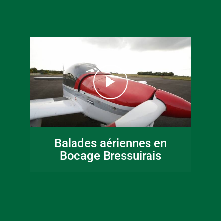
16 juin 2026
Fête de la musique
Balades aériennes en
en Bocage
Bocage Bressuirais
Bressuirais