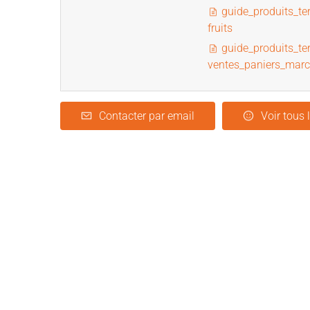
guide_produits_ter
fruits
guide_produits_ter
ventes_paniers_mar
Contacter par email
Voir tous 