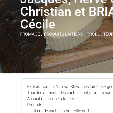
Christian et BR
Cécile
FROMAGE , PRODUITS LAITIERS , PRODUCTEU
Exploitation sur 155 ha (85 vaches laitières+ gén
Tous les aliments des vaches sont produits sur l'
Accueil de groupe à la ferme.
Produits :
- Lait cru de vache en bouteille de 1l