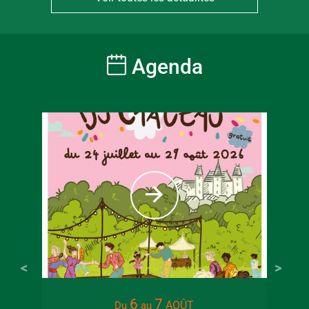
Agenda
6
7
AOÛT
Du
au