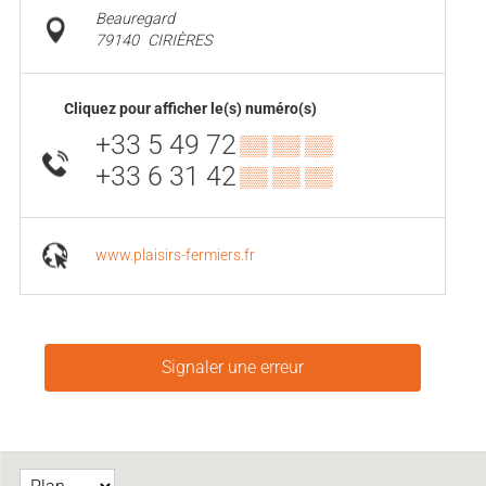
Beauregard
79140
CIRIÈRES
Cliquez pour afficher le(s) numéro(s)
+33 5 49 72
▒▒ ▒▒ ▒▒
+33 6 31 42
▒▒ ▒▒ ▒▒
www.plaisirs-fermiers.fr
Signaler une erreur