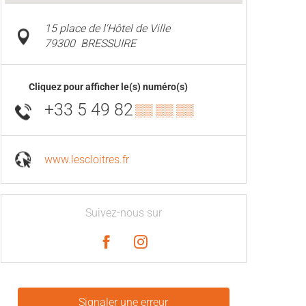
15 place de l'Hôtel de Ville
79300
BRESSUIRE
Cliquez pour afficher le(s) numéro(s)
+33 5 49 82
▒▒ ▒▒ ▒▒
www.lescloitres.fr
Suivez-nous sur
Signaler une erreur