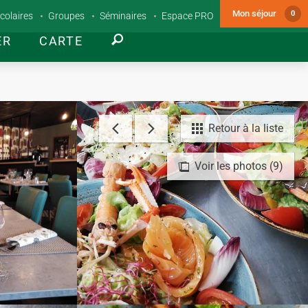
Mon séjour
0
colaires
Groupes
Séminaires
Espace PRO
ER
CARTE
Retour à la liste
Voir les photos (9)