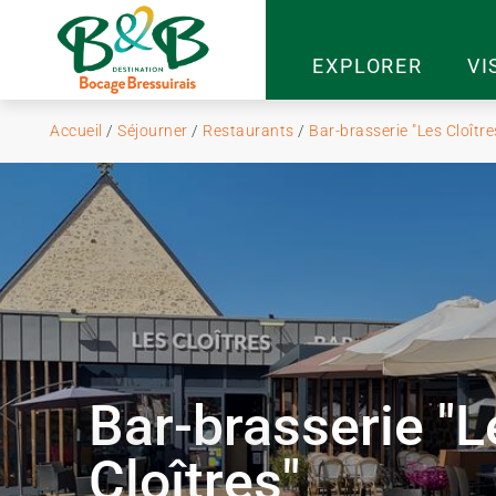
EXPLORER
VI
Accueil
/
Séjourner
/
Restaurants
/
Bar-brasserie "Les Cloître
Bar-brasserie "L
Cloîtres"