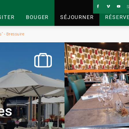
S
SITER
BOUGER
SÉJOURNER
RÉSERV
s" - Bressuire
es