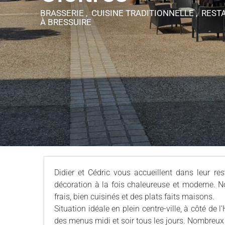
BRASSERIE , CUISINE TRADITIONNELLE , RES
À BRESSUIRE
Didier et Cédric vous accueillent dans leur r
décoration à la fois chaleureuse et moderne. N
frais, bien cuisinés et des plats faits maisons.
Situation idéale en plein centre-ville, à côté de l'
des menus midi et soir tous les jours. Nombreux