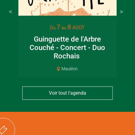
22 juin 2026
16 juin 2
7
8
AOÛT
Du
au
Visite guidée en
Fête de la
Guinguette de l'Arbre
Lec
canoë en Bocage
en Boc
Couché - Concert - Duo
jar
Bressuirais
Bressui
Rochais
Mauléon
Voir tout l'agenda