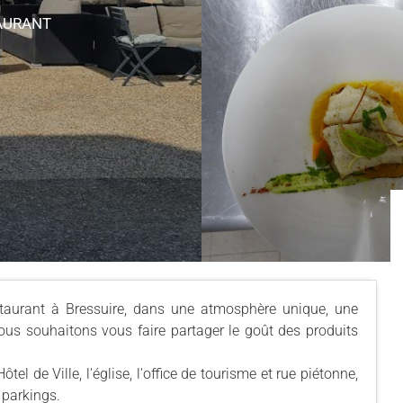
TAURANT
estaurant à Bressuire, dans une atmosphère unique, une
ous souhaitons vous faire partager le goût des produits
Hôtel de Ville, l'église, l'office de tourisme et rue piétonne,
 parkings.