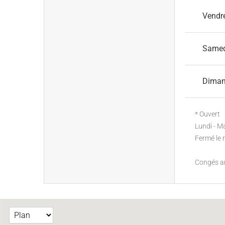
Vendr
Same
Dima
* Ouvert
Lundi - M
Fermé le 
Congés a