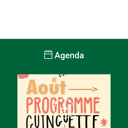
Agenda
À partir
6
€
Tarif ple