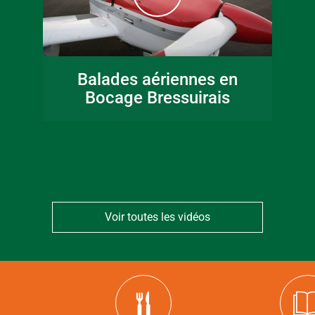
16 juin 2026
Fête de la musique
Balades aériennes en
en Bocage
Bocage Bressuirais
Bressuirais
Voir toutes les vidéos