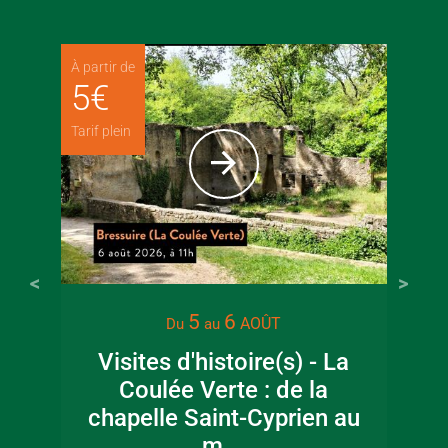
À partir de
5
€
Tarif plein
5
6
AOÛT
Du
au
Visites d'histoire(s) - La
Coulée Verte : de la
chapelle Saint-Cyprien au
m…