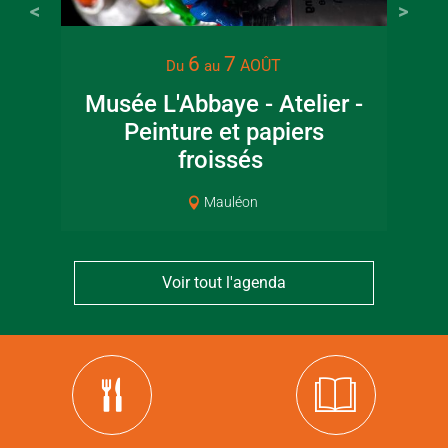
6
7
AOÛT
Du
au
Musée L'Abbaye - Atelier -
Peinture et papiers
Pat
froissés
Mauléon
Voir tout l'agenda