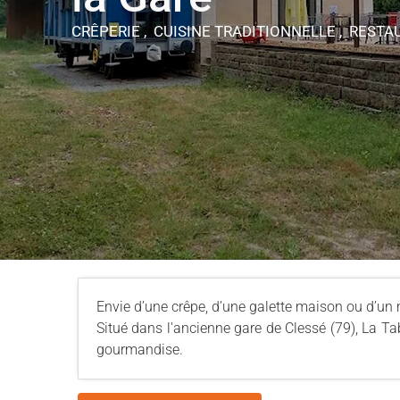
CRÊPERIE , CUISINE TRADITIONNELLE , REST
Envie d’une crêpe, d’une galette maison ou d’u
Situé dans l'ancienne gare de Clessé (79), La Tab
gourmandise.