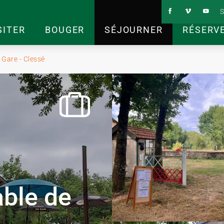
S
SITER
BOUGER
SÉJOURNER
RÉSERV
 Gare - Clessé
able de