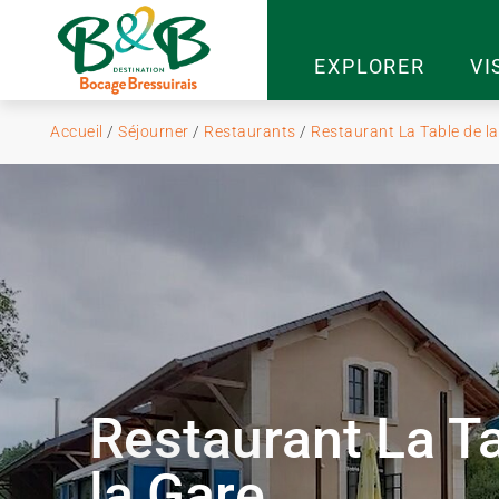
EXPLORER
VI
Accueil
/
Séjourner
/
Restaurants
/
Restaurant La Table de la
Restaurant La T
la Gare