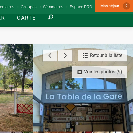
Mon séjour
0
colaires
Groupes
Séminaires
Espace PRO
ER
CARTE
Retour à la liste
Voir les photos (9)