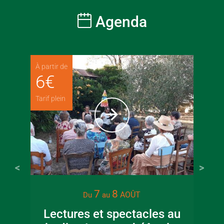
Agenda
À partir de
6
€
Tarif plein
7
8
AOÛT
Du
au
Lectures et spectacles au