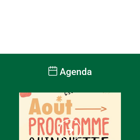
Agenda
À partir
6
€
Tarif ple