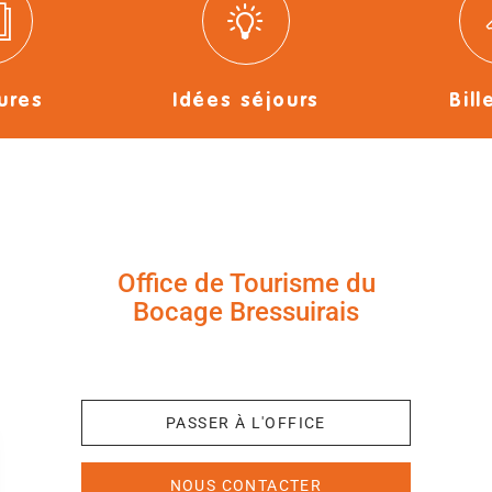
ures
Idées séjours
Bill
Office de Tourisme du
Bocage Bressuirais
+33 (0)5 49 65 10 27
PASSER À L'OFFICE
NOUS CONTACTER