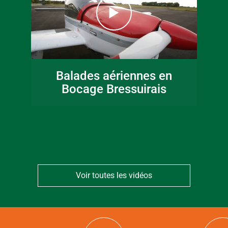
16 juin 2026
Fête de la musique
Balades aériennes en
en Bocage
Bocage Bressuirais
Bressuirais
Voir toutes les vidéos