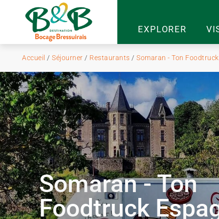
EXPLORER
VI
Accueil
/
Séjourner
/
Restaurants
/
Somaran - Ton Foodtruck 
Somaran - Ton
Foodtruck Espa