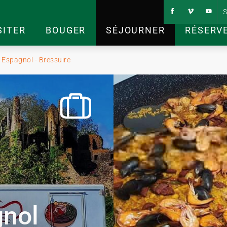
S
SITER
BOUGER
SÉJOURNER
RÉSERV
Espagnol - Bressuire
gnol