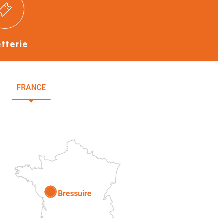
etterie
FRANCE
NOUVELLE-AQUITAINE
DEUX-SÈVRES
Paris
Bressuire