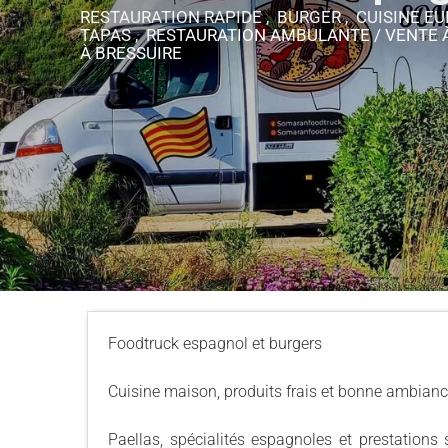
RESTAURATION RAPIDE , BURGER , CUISINE E
TAPAS , RESTAURATION AMBULANTE / VENTE
À BRESSUIRE
Foodtruck espagnol et burgers
Cuisine maison, produits frais et bonne ambianc
Paellas, spécialités espagnoles et prestations