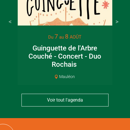
22 juin 2026
16 juin 2
7
8
AOÛT
Du
au
Visite guidée en
Fête de la
Guinguette de l'Arbre
Lec
canoë en Bocage
en Boc
Couché - Concert - Duo
jar
Bressuirais
Bressui
Rochais
Mauléon
Voir tout l'agenda