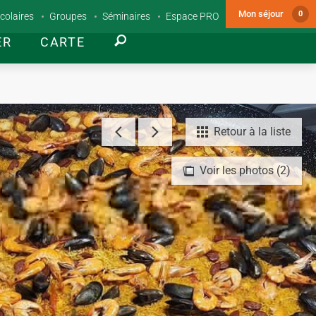
Mon séjour
0
colaires
Groupes
Séminaires
Espace PRO
ER
CARTE
Retour à la liste
Voir les photos (2)