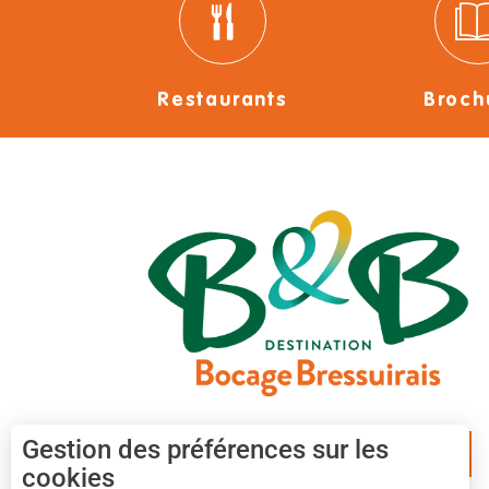
Restaurants
Broch
Gestion des préférences sur les
APPLICATION MOBILE
cookies