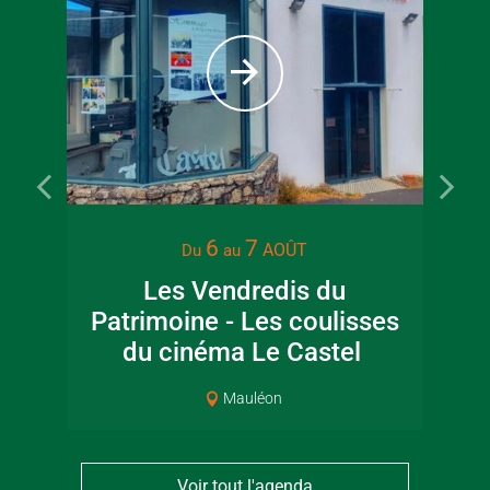
6
7
AOÛT
Du
au
Les Vendredis du
Ma
Patrimoine - Les coulisses
du cinéma Le Castel
Mauléon
Voir tout l'agenda