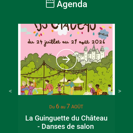
Agenda
6
7
AOÛT
Du
au
La Guinguette du Château
- Danses de salon
Pat