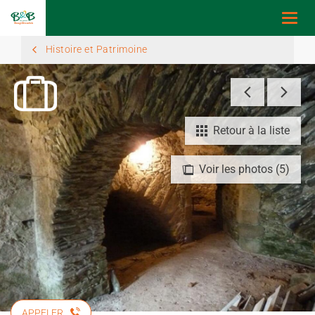
Togg
navi
Histoire et Patrimoine
Retour à la liste
Voir les photos (5)
APPELER