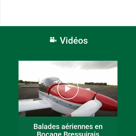
Vidéos
Balades aériennes en
Bocage Bressuirais