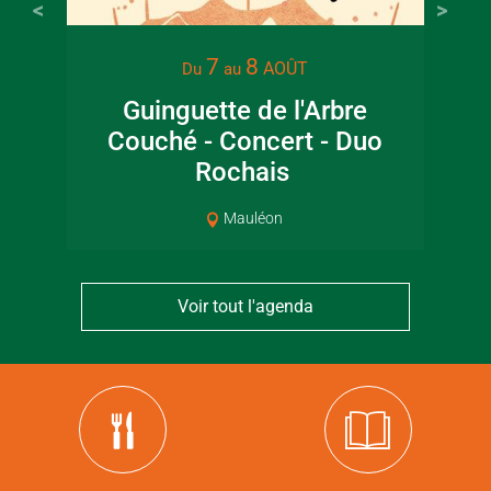
7
8
AOÛT
Du
au
Guinguette de l'Arbre
Lec
Couché - Concert - Duo
jar
Rochais
Mauléon
Voir tout l'agenda