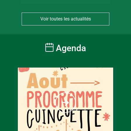
Voir toutes les actualités
Agenda
À partir
6
€
Tarif ple