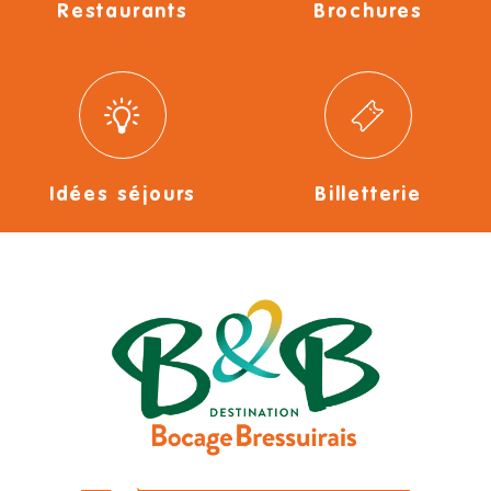
Restaurants
Brochures
Idées séjours
Billetterie