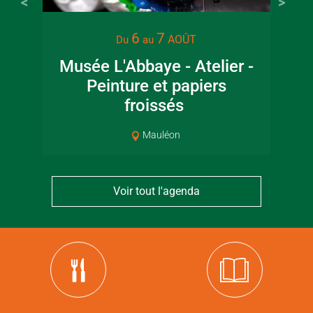
6
7
AOÛT
Du
au
Musée L'Abbaye - Atelier -
Peinture et papiers
Pat
froissés
Mauléon
Voir tout l'agenda