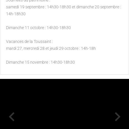
Journées du patrimoine :
samedi 19 septembre : 14h30-18h30 et dimanche 20 septembre :
14h-18h30
Dimanche 11 octobre : 14h30-18h30
Vacances de la Toussaint :
mardi 27, mercredi 28 et jeudi 29 octobre : 14h-18h
Dimanche 15 novembre : 14h30-18h30