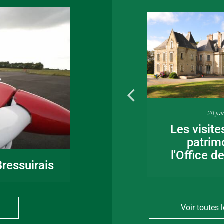
16 juin 2026
28 jui
Fête de la musique
Les visite
en Bocage
patrim
Bressuirais
l'Office d
ressuirais
Voir toutes l