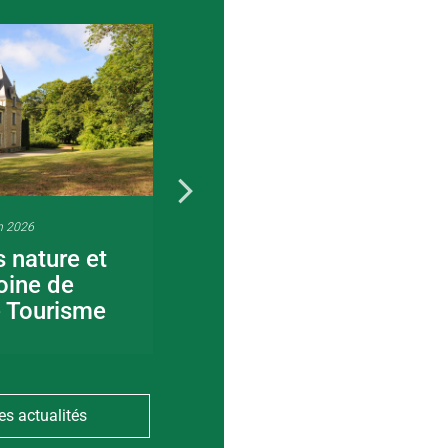
n 2026
22 juin 2026
s nature et
Visite guidée en
oine de
canoë en Bocage
e Tourisme
Bressuirais
es actualités