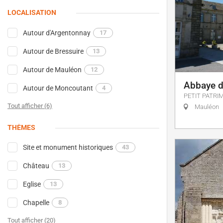
LOCALISATION
Autour d'Argentonnay
17
Autour de Bressuire
13
Autour de Mauléon
12
Abbaye de
Autour de Moncoutant
4
PETIT PATRI
Tout afficher (6)
Mauléon
THÈMES
Site et monument historiques
43
Château
13
Eglise
13
Chapelle
8
Tout afficher (20)