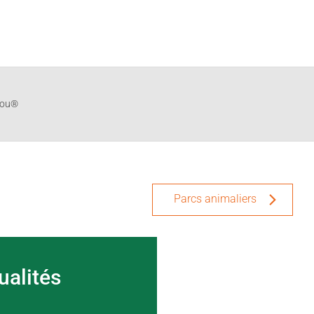
 Fou®
Parcs animaliers
ualités