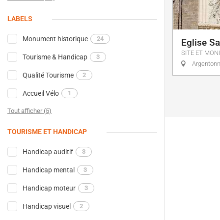
LABELS
Monument historique
24
Eglise Sa
SITE ET MO
Tourisme & Handicap
3
Argenton
Qualité Tourisme
2
Accueil Vélo
1
Tout afficher (5)
TOURISME ET HANDICAP
Handicap auditif
3
Handicap mental
3
Handicap moteur
3
Handicap visuel
2