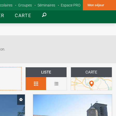
colaires
Groupes
Séminaires
Espace PRO
Mon séjour
ER
CARTE
ion.
LISTE
CARTE