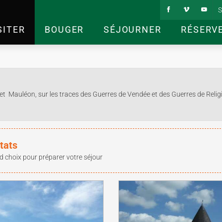
S
SITER
BOUGER
SÉJOURNER
RÉSERV
et Mauléon, sur les traces des Guerres de Vendée et des Guerres de Relig
tats
d choix pour préparer votre séjour