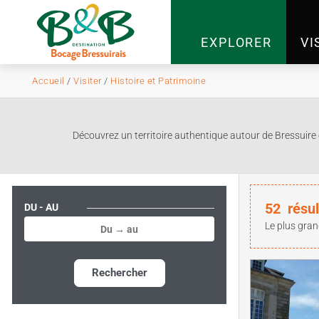
EXPLORER
VI
Accueil
/
Visiter
/
Histoire et Patrimoine
Découvrez un territoire authentique autour de Bressuire 
52
résul
DU - AU
Le plus gran
Rechercher