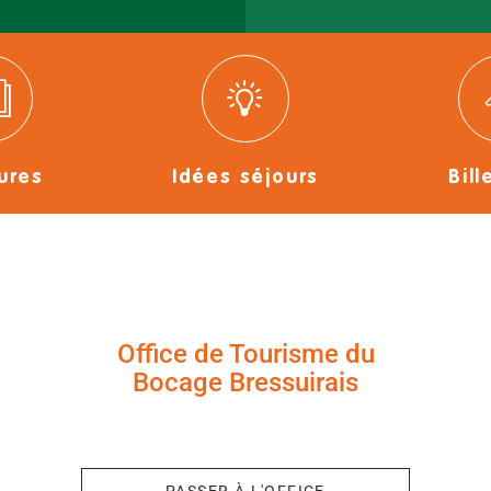
ures
Idées séjours
Bill
Office de Tourisme du
Bocage Bressuirais
+33 (0)5 49 65 10 27
PASSER À L'OFFICE