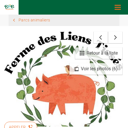
Togg
navi
Parcs animaliers
Retour à la liste
Voir les photos (6)
APPELER