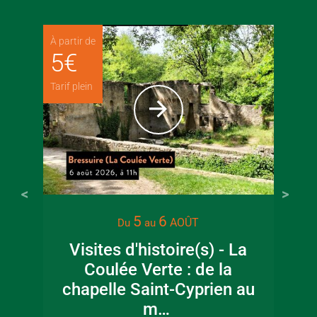
À partir de
5
€
Tarif plein
5
6
AOÛT
Du
au
Visites d'histoire(s) - La
Coulée Verte : de la
chapelle Saint-Cyprien au
m…