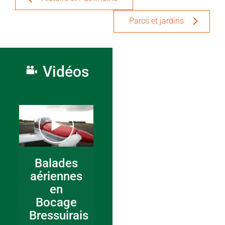
Parcs et jardins
Vidéos
Balades
aériennes
en
Bocage
Bressuirais