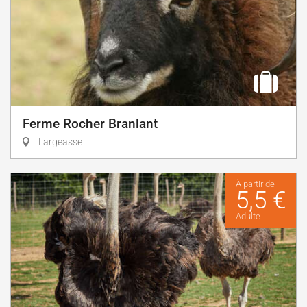
Ferme Rocher Branlant
Largeasse
À partir de
5,5 €
Adulte