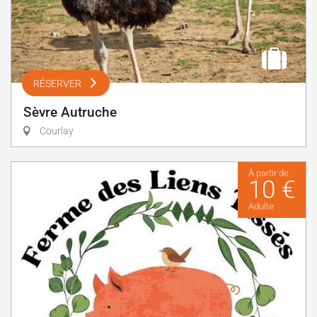
RÉSERVER
Sèvre Autruche
Courlay
À partir de
10 €
Adulte