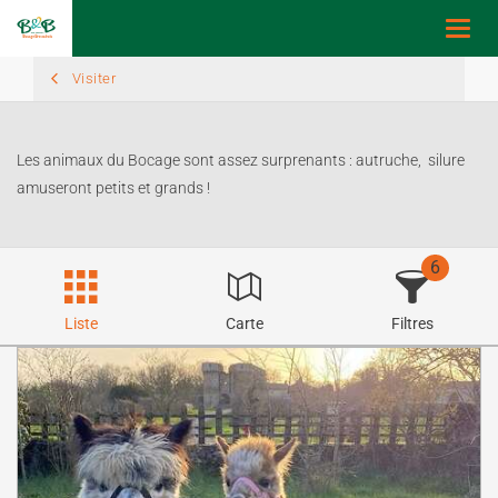
Toggl
navig
Visiter
Les animaux du Bocage sont assez surprenants : autruche, silure
amuseront petits et grands !
6
Liste
Carte
Filtres