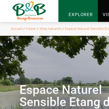
EXPLORER
VI
Accueil
/
Visiter
/
Sites naturels
/
Espace Naturel Sensible Et
Espace Naturel
Sensible Etang 