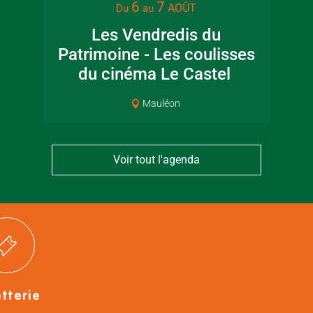
6
7
AOÛT
Du
au
Visite guidée en
Fête de la
Les Vendredis du
Mus
canoë en Bocage
en Boc
Patrimoine - Les coulisses
Bressuirais
Bressui
du cinéma Le Castel
Mauléon
Voir tout l'agenda
etterie