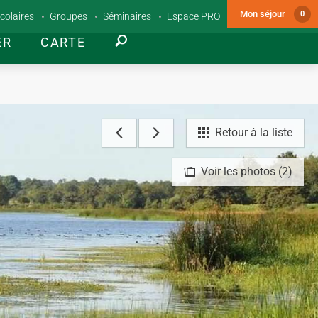
Mon séjour
0
colaires
Groupes
Séminaires
Espace PRO
ER
CARTE
Retour à la liste
Voir les photos (2)