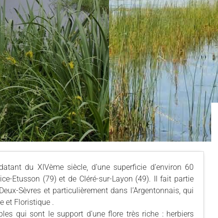
 datant du XIVème siècle, d’une superficie d’environ 60
e-Etusson (79) et de Cléré-sur-Layon (49). Il fait partie
Deux-Sèvres et particulièrement dans l’Argentonnais, qui
 et Floristique .
es qui sont le support d’une flore très riche : herbiers