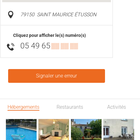
79150
SAINT MAURICE ÉTUSSON
Cliquez pour afficher le(s) numéro(s)
05 49 65
▒▒ ▒▒ ▒▒
Signaler une erreur
Hébergements
Restaurants
Activités