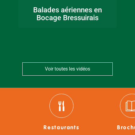
Fête de la musique
Balades aériennes en
en Bocage
Bocage Bressuirais
Bressuirais
Voir toutes les vidéos
Restaurants
Broch