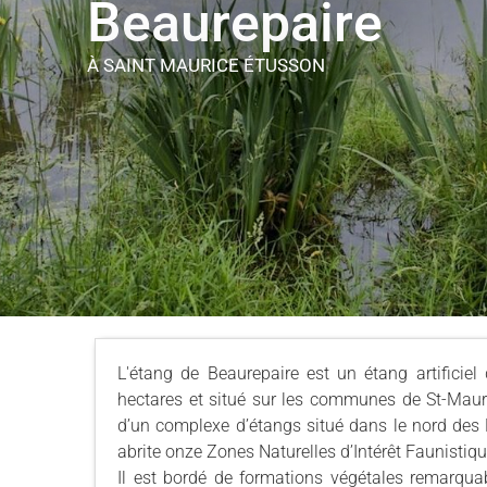
Beaurepaire
À SAINT MAURICE ÉTUSSON
L'étang de Beaurepaire est un étang artificiel
hectares et situé sur les communes de St-Mauric
d’un complexe d’étangs situé dans le nord des 
abrite onze Zones Naturelles d’Intérêt Faunistique
Il est bordé de formations végétales remarquabl