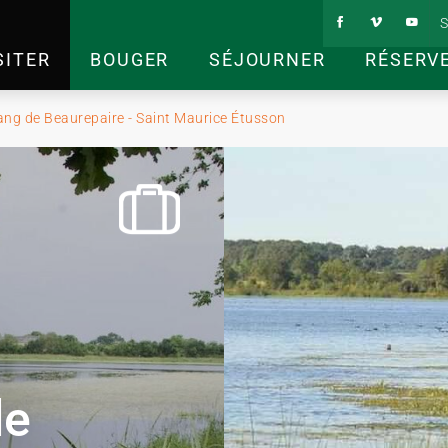
S
SITER
BOUGER
SÉJOURNER
RÉSERV
ang de Beaurepaire - Saint Maurice Étusson
de