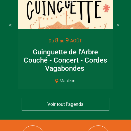
8
9
AOÛT
Du
au
Guinguette de l'Arbre
Couché - Concert - Cordes
ar
Vagabondes
Mauléon
Voir tout l'agenda