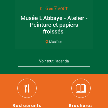
6
7
AOÛT
Du
au
Musée L'Abbaye - Atelier -
Ma
Peinture et papiers
froissés
Mauléon
Voir tout l'agenda
Restaurants
Brochures