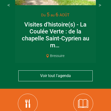
5
6
AOÛT
Du
au
Visites d'histoire(s) - La
Coulée Verte : de la
chapelle Saint-Cyprien au
m…
Bressuire
Voir tout l'agenda