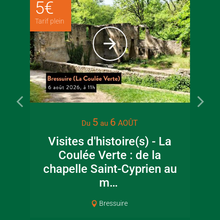
5
€
Tarif plein
22 juin 2026
16 juin 2
5
6
AOÛT
Du
au
Visite guidée en
Fête de la
Visites d'histoire(s) - La
canoë en Bocage
en Boc
Coulée Verte : de la
Bressuirais
Bressui
chapelle Saint-Cyprien au
m…
Bressuire