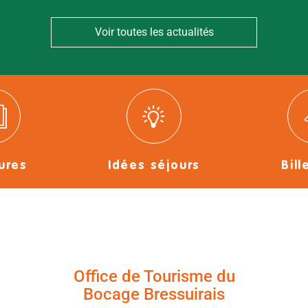
Voir toutes les actualités
ures
Idées séjours
Bill
Office de Tourisme du
Bocage Bressuirais