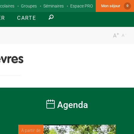
colaires
Groupes
Séminaires
Espace PRO
Mon séjour
0
ER
CARTE
+
-
A
A
vres
Agenda
À partir de