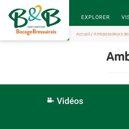
EXPLORER
VI
Accueil
/
Ambassadeurs des
Amb
Vidéos