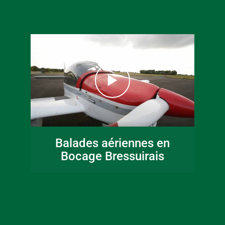
16 juin 2026
Fête de la musique
Balades aériennes en
en Bocage
Bocage Bressuirais
Bressuirais