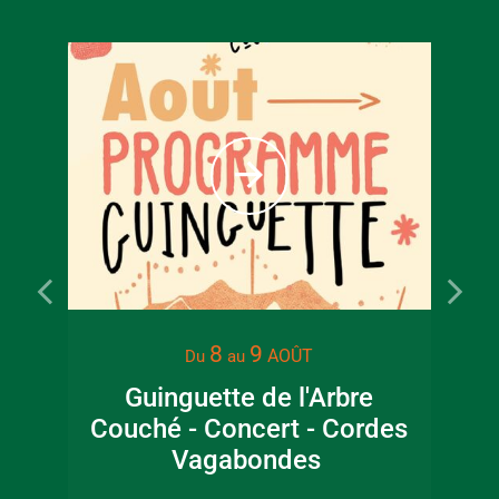
8
9
AOÛT
Du
au
Guinguette de l'Arbre
Couché - Concert - Cordes
ar
Vagabondes