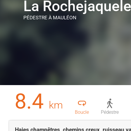
La Rochejaquele
PÉDESTRE
À MAULÉON
8.4
km
Boucle
Pédestre
Haies champêtres, chemins creux, ruisseau v