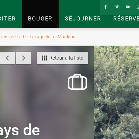
S
SITER
BOUGER
SÉJOURNER
RÉSERV
 pays de La Rochejaquelein - Mauléon
Retour à la liste
ays de