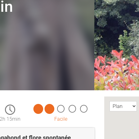
in
2h 15min
Facile
agabond et flore spontanée