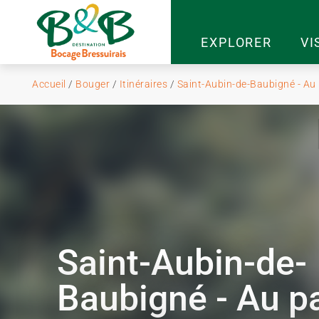
EXPLORER
VI
Accueil
/
Bouger
/
Itinéraires
/
Saint-Aubin-de-Baubigné - Au
Saint-Aubin-de-
Baubigné - Au p