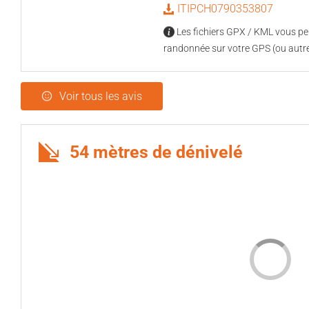
ITIPCH0790353807
Les fichiers GPX / KML vous per
randonnée sur votre GPS (ou autre
Voir tous les avis
54 mètres de dénivelé