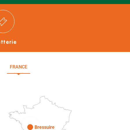
etterie
FRANCE
NOUVELLE-AQUITAINE
DEUX-SÈVRES
Paris
Bressuire