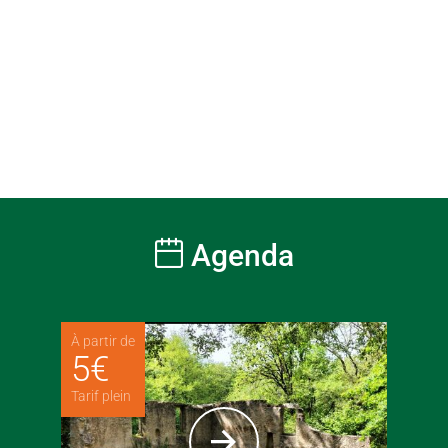
Agenda
À partir de
5
€
Tarif plein