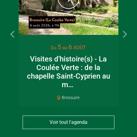
22 juin 2026
16 juin 2
5
6
AOÛT
Du
au
Visite guidée en
Fête de la
Visites d'histoire(s) - La
canoë en Bocage
en Boc
Coulée Verte : de la
Bressuirais
Bressui
chapelle Saint-Cyprien au
m…
Bressuire
Voir tout l'agenda