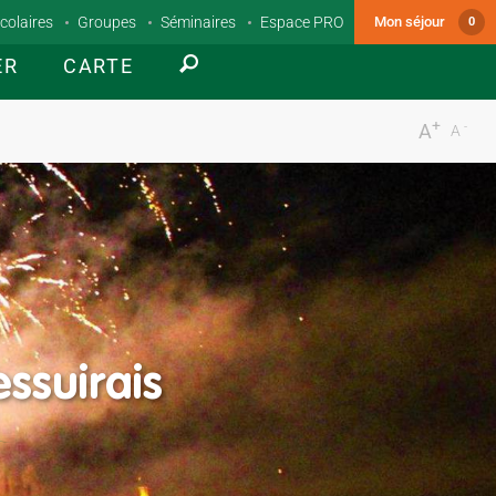
colaires
Groupes
Séminaires
Espace PRO
Mon séjour
0
ER
CARTE
+
-
A
A
essuirais