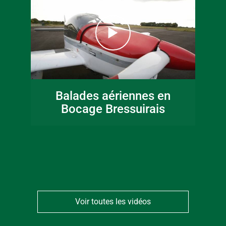
16 juin 2026
Fête de la musique
Balades aériennes en
en Bocage
Bocage Bressuirais
Bressuirais
Voir toutes les vidéos