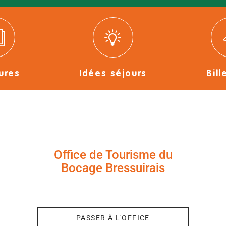
ures
Idées séjours
Bill
Office de Tourisme du
Bocage Bressuirais
+33 (0)5 49 65 10 27
PASSER À L'OFFICE