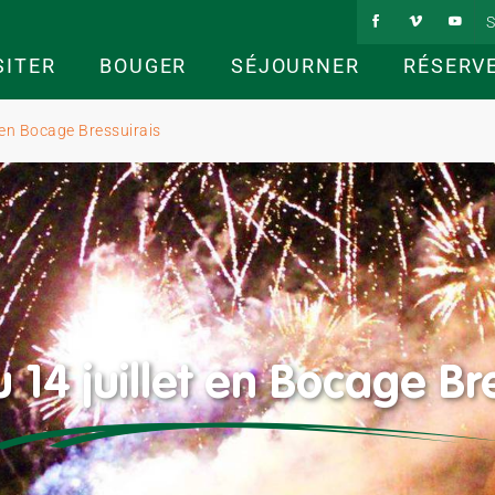
S
SITER
BOUGER
SÉJOURNER
RÉSERV
t en Bocage Bressuirais
 14 juillet en Bocage Br